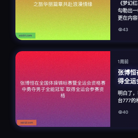
《梦幻红
勾勒出一
更在内容
43
1周前
张博恒
得全运
明白了，
台777的
40