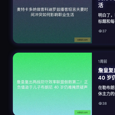
活
明白了，
标题和每
37
1周前
詹皇复
40 
在勒布朗
休主力的
38