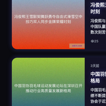
冯俊熙
时刻
冯俊熙与
中国队赢
数次刻苦
25
3天前
中国羽
格局
中国羽毛
绩不断提
协会于近