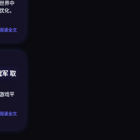
世界中
优化，
阅读全文
军 取
游戏平
阅读全文