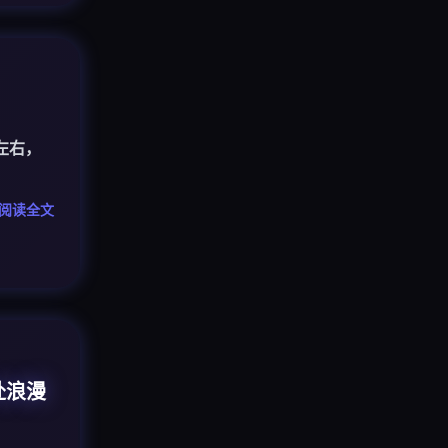
左右，
阅读全文
赴浪漫