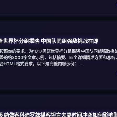
男篮世界杯分组揭晓 中国队同组强敌挑战在即
按照你的要求，为“U17男篮世界杯分组揭晓 中国队同组强敌挑
整的约3000字文章示例，包括摘要、四个详细阐述方面和总结
均匀、符合HTML格式要求。以下是完整内容示例： ...
多纳做客科迪罗兹播客坦言夫妻时间冲突如何影响