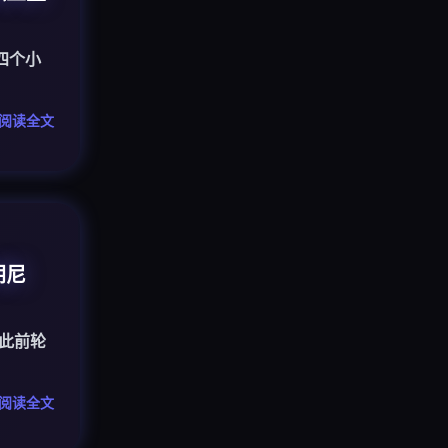
四个小
阅读全文
朗尼
此前轮
阅读全文