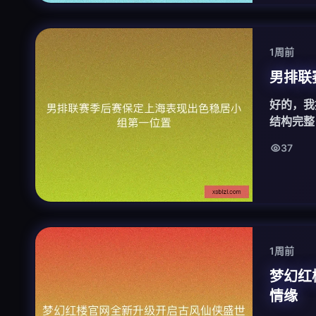
1周前
男排联
好的，我
结构完整
37
1周前
梦幻红
情缘