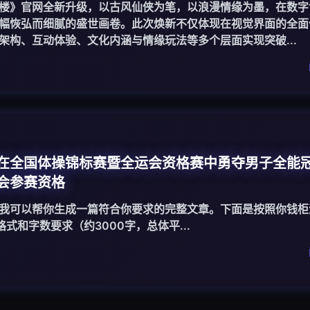
楼》官网全新升级，以古风仙侠为笔，以浪漫情缘为墨，在数字
幅恢弘而细腻的盛世画卷。此次焕新不仅体现在视觉界面的全面
架构、互动体验、文化内涵与情缘玩法等多个层面实现突破...
在全国体操锦标赛暨全运会资格赛中勇夺男子全能冠
会参赛资格
我可以帮你生成一篇符合你要求的完整文章。下面是按照你钱柜
格式和字数要求（约3000字，总体平...