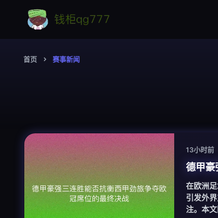
首页
赛事新闻
13小时前
德甲豪
在欧洲足
引发外界
注。本文